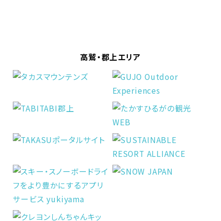
高鷲・郡上エリア