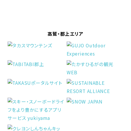
高鷲・郡上エリア