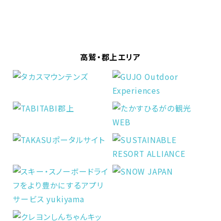
高鷲・郡上エリア