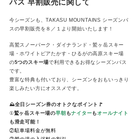
パス 早割販売に関して
今シーズンも、TAKASU MOUNTAINS シーズンパ
スの早割販売を８／１より開始いたします！
高鷲スノーパーク・ダイナランド・鷲ヶ岳スキー
場・ホワイトピアたかす・ひるがの高原スキー場
の
5つのスキー場
で利用できるお得なシーズンパス
です。
豊富な特典も付いており、シーズンをおもいっきり
楽しみたい方にオススメです。
⛰全日シーズン券のオトクなポイント🚩
①
鷲ヶ岳スキー場の
早朝
も
ナイター
も
オールナイト
も滑走可能！
②駐車場料金が無料