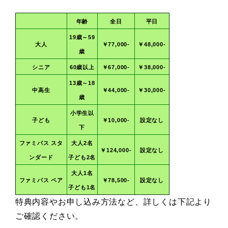
年齢
全日
平日
19歳～59
大人
￥77,000-
￥48,000-
歳
シニア
60歳以上
￥67,000-
￥38,000-
13歳～18
中高生
￥44,000-
￥30,000-
歳
小学生以
子ども
￥10,000-
設定なし
下
ファミパス
スタ
大人2名
￥124,000-
設定なし
ンダード
子ども2名
大人1名
ファミパス ペア
￥78,500-
設定なし
子ども1名
特典内容やお申し込み方法など、詳しくは下記より
ご確認ください。