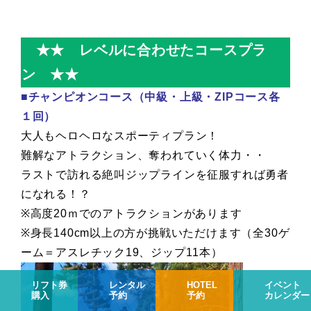
★★ レベルに合わせたコースプラ
ン ★★
■チャンピオンコース（中級・上級・ZIPコース各
１回）
大人もヘロヘロなスポーティプラン！
難解なアトラクション、奪われていく体力・・
ラストで訪れる絶叫ジップラインを征服すれば勇者
になれる！？
※高度20ｍでのアトラクションがあります
※身長140cm以上の方が挑戦いただけます（全30ゲ
ーム＝アスレチック19、ジップ11本）
リフト券
レンタル
HOTEL
イベント
購入
予約
予約
カレンダー