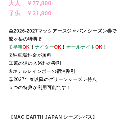
大人 ￥77,800-
子供 ￥31,800-
⛰2026-2027マックアースジャパン シーズン券で
鷲ヶ岳の特典🚩
①
早朝
OK
！
ナイター
OK
！
オールナイト
OK
！
②駐車場料金が無料
③鷲の湯の入浴料の割引
④ホテルレインボーの宿泊割引
⑤2027年春以降のグリーンシーズン特典
５つの特典が利用可能です！
【MAC EARTH JAPAN シーズンパス】