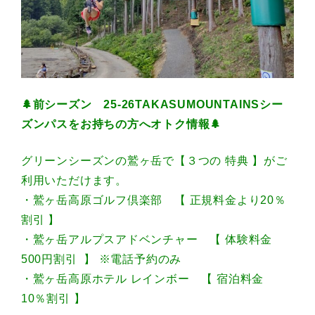
🌲前シーズン 25-26TAKASUMOUNTAINSシー
ズンパスをお持ちの方へオトク情報🌲
グリーンシーズンの鷲ヶ岳で【３つの 特典 】がご
利用いただけます。
・鷲ヶ岳高原ゴルフ倶楽部 【 正規料金より20％
割引 】
・鷲ヶ岳アルプスアドベンチャー 【 体験料金
500円割引 】 ※電話予約のみ
・鷲ヶ岳高原ホテル レインボー 【 宿泊料金
10％割引 】