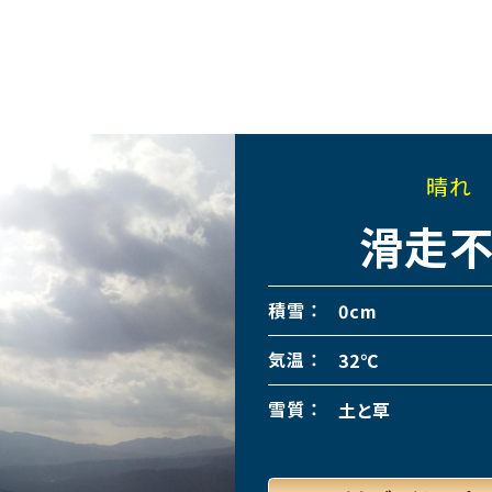
晴れ
滑走
積雪
0cm
気温
32℃
雪質
土と草