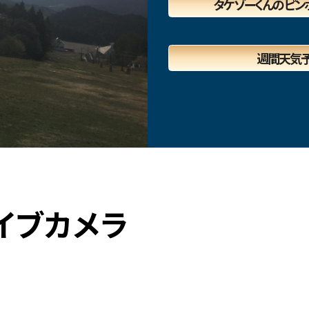
タケゾーくんのピン
週間天気
イブカメラ