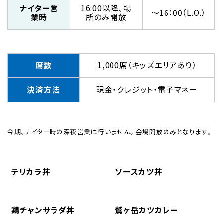
ナイター営
16:00以降、場
～16：00（L.O.）
業時
所のみ開放
席数
1,000席（キッズエリアあり）
決済方法
現金・クレジット・電子マネー
今期、ナイター時の深夜営業は行いません。会場開放のみとなります。
テリカラ丼
ソースカツ丼
鶏チャンサラダ丼
鷲ヶ岳カツカレー