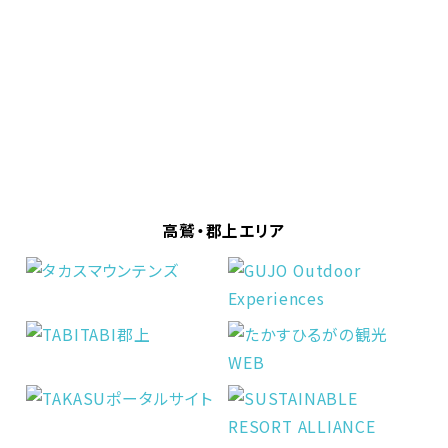
高鷲・郡上エリア